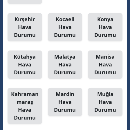
Kırşehir
Kocaeli
Konya
Hava
Hava
Hava
Durumu
Durumu
Durumu
Kütahya
Malatya
Manisa
Hava
Hava
Hava
Durumu
Durumu
Durumu
Kahraman
Mardin
Muğla
maraş
Hava
Hava
Hava
Durumu
Durumu
Durumu