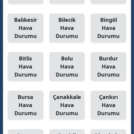
Balıkesir
Bilecik
Bingöl
Hava
Hava
Hava
Durumu
Durumu
Durumu
Bitlis
Bolu
Burdur
Hava
Hava
Hava
Durumu
Durumu
Durumu
Bursa
Çanakkale
Çankırı
Hava
Hava
Hava
Durumu
Durumu
Durumu