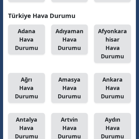
Türkiye Hava Durumu
Adana
Adıyaman
Afyonkara
Hava
Hava
hisar
Durumu
Durumu
Hava
Durumu
Ağrı
Amasya
Ankara
Hava
Hava
Hava
Durumu
Durumu
Durumu
Antalya
Artvin
Aydın
Hava
Hava
Hava
Durumu
Durumu
Durumu