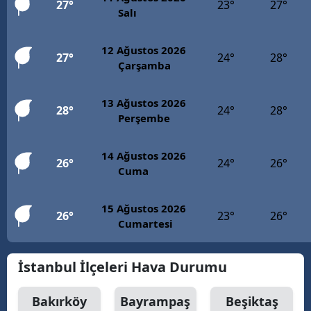
27°
23°
27°
Salı
12 Ağustos 2026
27°
24°
28°
Çarşamba
13 Ağustos 2026
28°
24°
28°
Perşembe
14 Ağustos 2026
26°
24°
26°
Cuma
15 Ağustos 2026
26°
23°
26°
Cumartesi
İstanbul İlçeleri Hava Durumu
Bakırköy
Bayrampaş
Beşiktaş