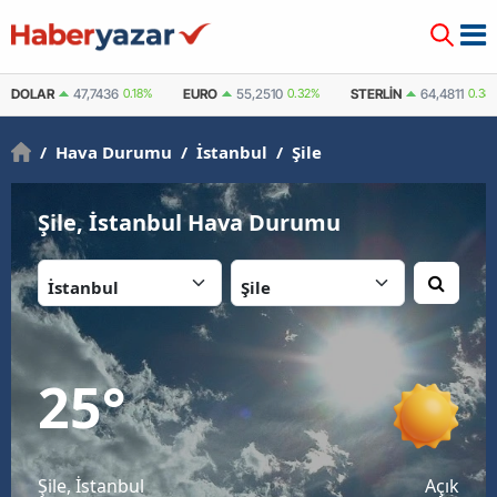
DOLAR
47,7436
0.18%
EURO
55,2510
0.32%
STERLIN
64,4811
0.38
/
Hava Durumu
/
İstanbul
/
Şile
Şile, İstanbul Hava Durumu
İl:
İlçe:
25
°
Şile, İstanbul
Açık