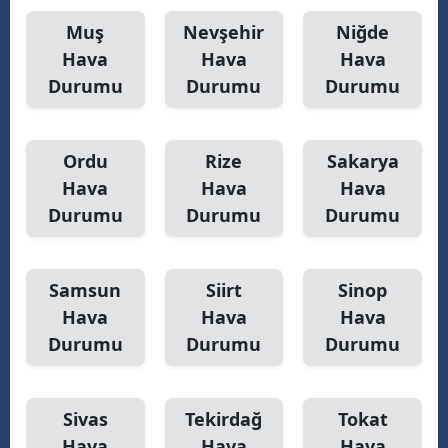
Muş
Nevşehir
Niğde
Hava
Hava
Hava
Durumu
Durumu
Durumu
Ordu
Rize
Sakarya
Hava
Hava
Hava
Durumu
Durumu
Durumu
Samsun
Siirt
Sinop
Hava
Hava
Hava
Durumu
Durumu
Durumu
Sivas
Tekirdağ
Tokat
Hava
Hava
Hava