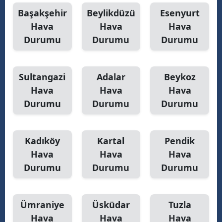
Başakşehir
Beylikdüzü
Esenyurt
Hava
Hava
Hava
Durumu
Durumu
Durumu
Sultangazi
Adalar
Beykoz
Hava
Hava
Hava
Durumu
Durumu
Durumu
Kadıköy
Kartal
Pendik
Hava
Hava
Hava
Durumu
Durumu
Durumu
Ümraniye
Üsküdar
Tuzla
Hava
Hava
Hava