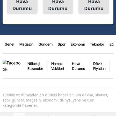
Hava
Hava
Hava
Durumu
Durumu
Durumu
Genel
Magazin
Gündem
Spor
Ekonomi
Teknoloji
Eğl
Nöbetçi
Namaz
Hava
Döviz
A
Eczaneler
Vakitleri
Durumu
Fiyatları
F
Türkiye ve dünyadan en güncel haberler. Son dakika, siyaset,
spor, güncel, magazin, ekonomi, dünya, yerel ve tüm
kategoride haberler.