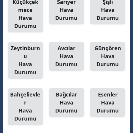
Küçükçek
Sarıyer
Şişli
mece
Hava
Hava
Hava
Durumu
Durumu
Durumu
Zeytinburn
Avcılar
Güngören
u
Hava
Hava
Hava
Durumu
Durumu
Durumu
Bahçelievle
Bağcılar
Esenler
r
Hava
Hava
Hava
Durumu
Durumu
Durumu